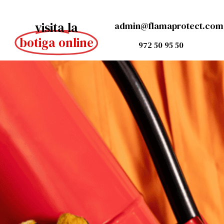
visita la
admin@flamaprotect.com
botiga online
972 50 95 50