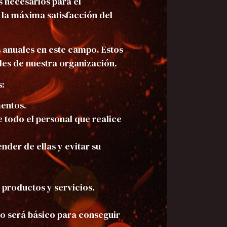
s necesarios para el
 la máxima satisfacción del
s anuales en este campo. Estos
eles de nuestra organización.
s:
mentos.
e todo el personal que realice
nder de ellas y evitar su
 productos y servicios.
to será básico para conseguir