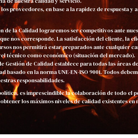
cia de nuestra calidad y servicio.
los proveedores, en base a la rapidez de respuesta y a
ón de la Calidad lograremos ser competitivos ante nu
que nos corresponde. La satisfacción del cliente, la ef
ursos nos permitirá estar preparados ante cualquier 
ivel técnico como económico (situación del mercado).
 de Gestión de Calidad establece para todas las áreas 
idad basado en la norma UNE-EN-ISO 9001. Todos debemo
estras responsabilidades.
olítica, es imprescindible la colaboración de todo el 
btener los máximos niveles de calidad existentes en 