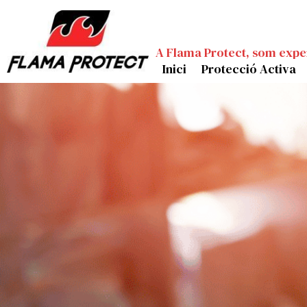
A Flama Protect, som expe
Inici
Protecció Activa