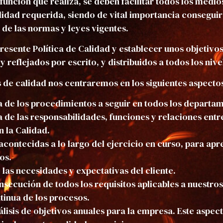
función que realiza, se deben facilitar todos los medio
idad requerida, siendo de vital importancia conseguir
o de las normas y leyes vigentes.
presente Política de Calidad y establecer unos objetivo
y reflejados por escrito, y distribuidos a todos los niv
s de calidad nos centraremos en los siguientes aspecto
sa de los procedimientos a seguir en todos los departa
a de las responsabilidades, funciones y relaciones entr
n la Calidad.
acontecidas a lo largo del ejercicio en curso, para apre
os.
 las necesidades y expectativas del cliente.
nsecución de todos los requisitos aplicables a nuestros
tinua de los procesos.
álisis de objetivos anuales para la empresa. Este aspec