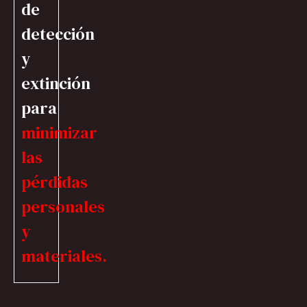
de
detección
y
extinción
para
minimizar
las
pérdidas
personales
y
materiales.