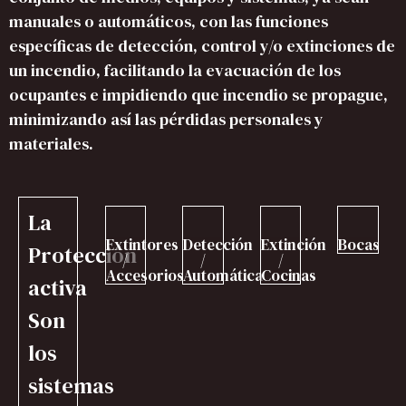
manuales o automáticos, con las funciones
específicas de detección, control y/o extinciones de
un incendio, facilitando la evacuación de los
ocupantes e impidiendo que incendio se propague,
minimizando así las pérdidas personales y
materiales.
La
Extintores
Detección
Extinción
Bocas
Protección
/
/
/
Accesorios
Automática
Cocinas
activa
Son
los
sistemas