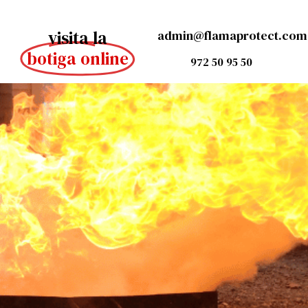
visita la
admin@flamaprotect.com
botiga online
972 50 95 50