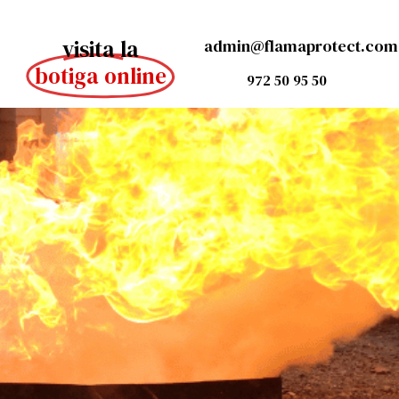
visita la
admin@flamaprotect.com
botiga online
972 50 95 50