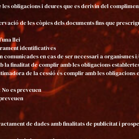
de les obligacions i deures que es derivin del complime
rvació de les còpies dels documents fins que prescrigu
’una llei
ament identificatives
an comunicades en cas de ser necessari a organismes i
la finalitat de complir amb les obligacions establertes
itimadora de la cessió és complir amb les obligacions 
: No es preveuen
s preveuen
 tractament de dades amb finalitats de publicitat i pros