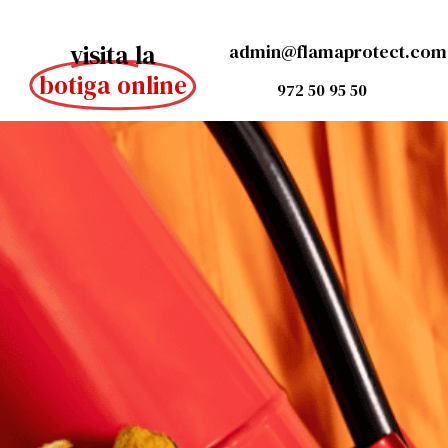
visita la
admin@flamaprotect.com
botiga online
972 50 95 50