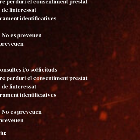
e perduri el consentiment prestat
 de linteressat
ament identificatives
: No es preveuen
s preveuen
onsultes i/o sol·licituds
e perduri el consentiment prestat
 de linteressat
ament identificatives
: No es preveuen
s preveuen
iu: