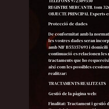
TELÈFONS 972509550
REGISTRE MERCANTIL tom 3264, f
OBJECTE PRINCIPAL Experts en
Protecció de dades
De conformitat amb la normati
les vostres dades seran inco
amb NIF B55357693 i domicili 
continuació es relacionen les r
tractaments que ho requereixin
així com les possibles cessio
realitzar:
TRACTAMENTS REALITZATS
Gestió de la pàgina web:
Finalitat: Tractament i gestió 