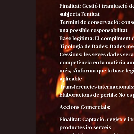
Finalitat: Gestió i tramitació 
subjecta l’entitat
Termini de conservació: conse
una possible responsabilitat
Base legítima: El compliment d
Tipologia de Dades: Dades mer
Cessions: les seves dades ser
competència en la matèria amb 
més, s’informa que la base leg
aplicable
Transferències internacionals
Elaboracions de perfils: No e
Accions Comercials:
Finalitat: Captació, registre i
productes i/o serveis