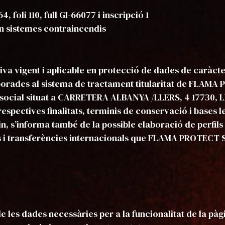
oli 110, full GI-66077 i inscripció 1
 sistemes contraincendis
va vigent i aplicable en protecció de dades de caràct
rporades al sistema de tractament titularitat de FLA
social situat a CARRETERA ALBANYA /LLERS, 4 17730, L
espectives finalitats, terminis de conservació i bases 
, s’informa també de la possible elaboració de perfils
ns i transferències internacionals que FLAMA PROTECT
de les dades necessàries per a la funcionalitat de la pà