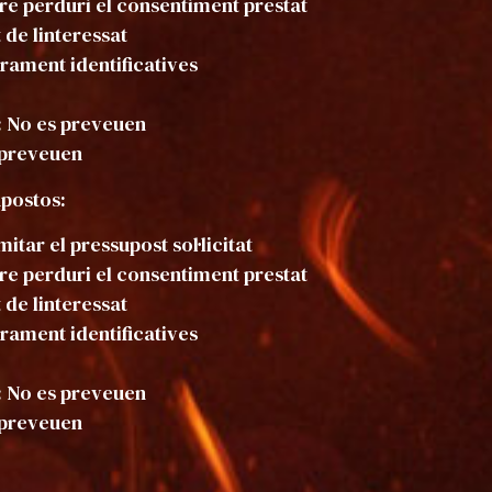
e perduri el consentiment prestat
 de linteressat
ament identificatives
: No es preveuen
s preveuen
upostos:
mitar el pressupost sol·licitat
e perduri el consentiment prestat
 de linteressat
ament identificatives
: No es preveuen
s preveuen