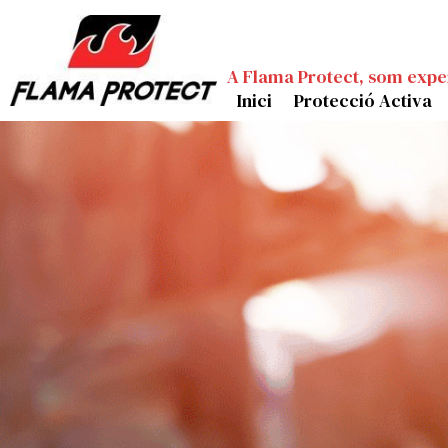
A Flama Protect, som expe
Inici
Protecció Activa