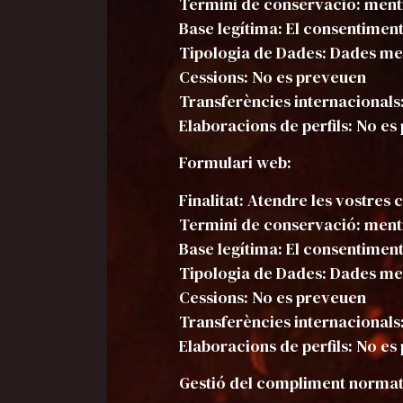
Termini de conservació: mentr
Base legítima: El consentiment
Tipologia de Dades: Dades mer
Cessions: No es preveuen
Transferències internacionals
Elaboracions de perfils: No e
Formulari web:
Finalitat: Atendre les vostres c
Termini de conservació: mentr
Base legítima: El consentiment
Tipologia de Dades: Dades mer
Cessions: No es preveuen
Transferències internacionals
Elaboracions de perfils: No e
Gestió del compliment normat