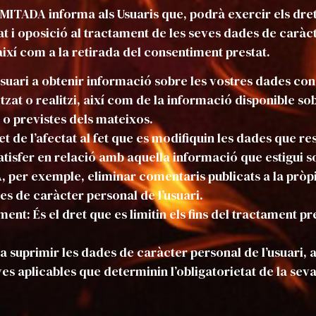
DA informa als Usuaris que, podrà exercir els drets 
itat i oposició al tractament de les seves dades de carà
ixí com a la retirada del consentiment prestat.
l’usuari a obtenir informació sobre les vostres dades co
tzat o realitzi, així com de la informació disponible so
 o previstes dels mateixos.
et de l’afectat al fet que es modifiquin les dades que re
tisfer en relació amb aquella informació que estigui s
er exemple, eliminar comentaris publicats a la pròpi
s de caràcter personal de l’usuari.
ment: És el dret que es limitin els fins del tractament p
t a suprimir les dades de caràcter personal de l’usuari,
s aplicables que determinin l’obligatorietat de la sev