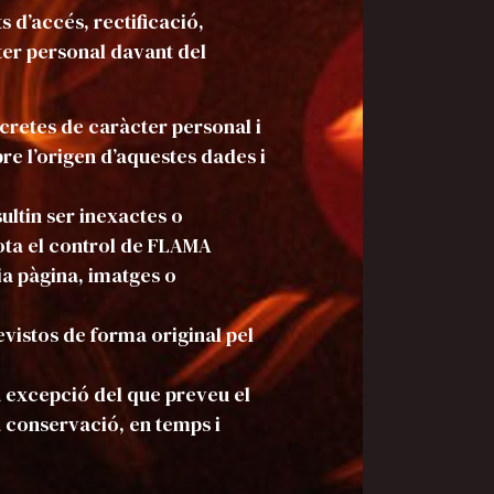
d’accés, rectificació,
cter personal davant del
ncretes de caràcter personal i
bre l’origen d’aquestes dades i
sultin ser inexactes o
ota el control de FLAMA
a pàgina, imatges o
revistos de forma original pel
 a excepció del que preveu el
a conservació, en temps i