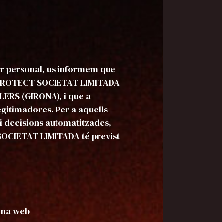
er personal, us informem que
MA PROTECT SOCIETAT LIMITADA
LERS (GIRONA), i que a
legitimadores. Per a aquells
 i decisions automatitzades,
 SOCIETAT LIMITADA té previst
gina web