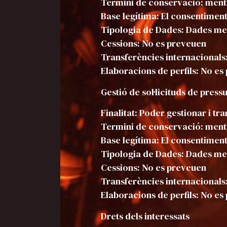
Termini de conservació: mentr
Base legítima: El consentiment
Tipologia de Dades: Dades mer
Cessions: No es preveuen
Transferències internacionals
Elaboracions de perfils: No e
Gestió de sol·licituds de press
Finalitat: Poder gestionar i tra
Termini de conservació: mentr
Base legítima: El consentiment
Tipologia de Dades: Dades mer
Cessions: No es preveuen
Transferències internacionals
Elaboracions de perfils: No e
Drets dels interessats